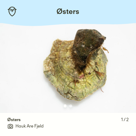
Skip
Østers
to
content
Østers
1
/
2
Hauk Are Fjeld