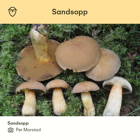
Skip
Sandsopp
to
content
Sandsopp
Per Marstad