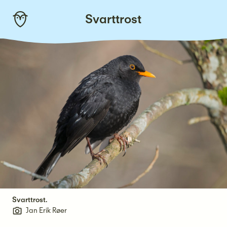
Skip
Svarttrost
to
content
Svarttrost.
Jan Erik Røer